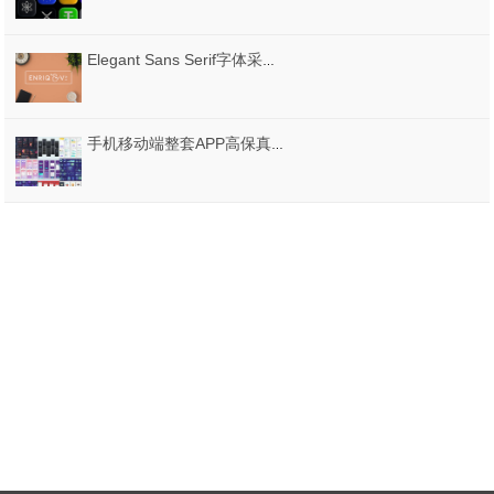
Elegant Sans Serif字体采用流畅的圆润边缘风格，时尚而优雅而又时尚，Enrique Elegant Font
手机移动端整套APP高保真UI界面图面试作品集AI矢量设计素材模板