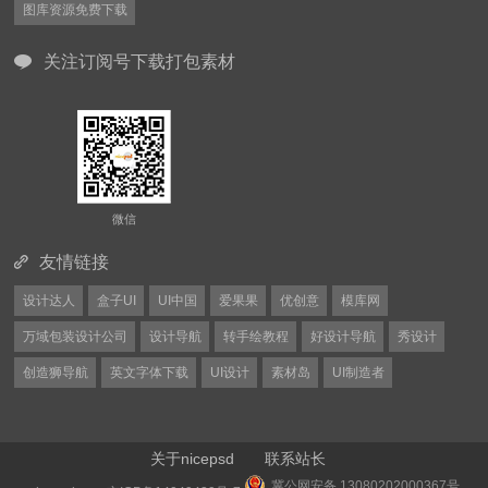
图库资源免费下载
关注订阅号下载打包素材
微信
友情链接
设计达人
盒子UI
UI中国
爱果果
优创意
模库网
万域包装设计公司
设计导航
转手绘教程
好设计导航
秀设计
创造狮导航
英文字体下载
UI设计
素材岛
UI制造者
关于nicepsd
联系站长
冀公网安备 13080202000367号