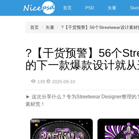
首页
PSD
矢量
Sket
首页
矢量
?【干货预警】56个Streetwear
?【干货预警】56个St
的下一款爆款设计就从
139
2025-09-10
► ​​这次分享什么？​​ 专为Streetwear Desig
素材荒！