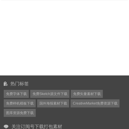
热门标签
免费字体下载
免费Sketch源文件下载
免费矢量素材下载
免费样机模板下载
国外海报素材下载
CreativeMarket免费资源下载
图库资源免费下载
关注订阅号下载打包素材