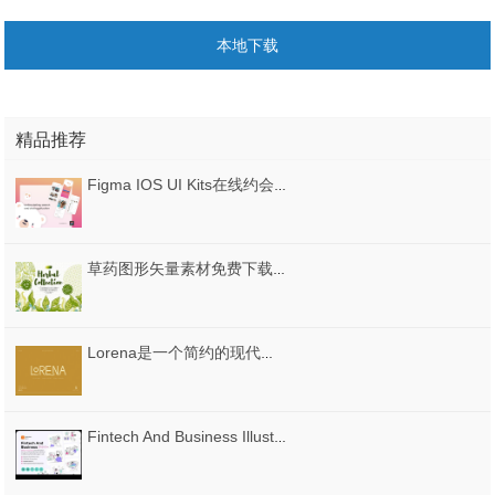
本地下载
精品推荐
Figma IOS UI Kits在线约会，搜索和聊天应用程序，Boobe - 在线约会，搜索和聊天应用程序
草药图形矢量素材免费下载Herbal collection (+bonus)
Lorena是一个简约的现代优雅字体，具有美丽的韧带，吨的特殊替代雕文，装饰和多语言支持。，Lorena字体
Fintech And Business Illustration