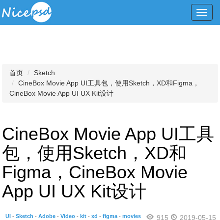
Toggl
navig
首页
Sketch
CineBox Movie App UI工具包，使用Sketch，XD和Figma，
CineBox Movie App UI UX Kit设计
CineBox Movie App UI工具
包，使用Sketch，XD和
Figma，CineBox Movie
App UI UX Kit设计
UI
-
Sketch
-
Adobe
-
Video
-
kit
-
xd
-
figma
-
movies
915
2019-05-15