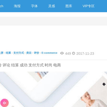
ch
海报
字体
灵感
图库
VIP专区
主屏
-
结算
-
支付方式
-
类目
-
评价
-
E-commerce
449
2017-11-23
分 评论 结算 成功 支付方式 时尚 电商