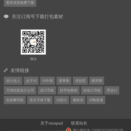
图库资源免费下载
关注订阅号下载打包素材
微信
友情链接
设计达人
盒子UI
UI中国
爱果果
优创意
模库网
万域包装设计公司
设计导航
转手绘教程
好设计导航
秀设计
创造狮导航
英文字体下载
UI设计
素材岛
UI制造者
关于nicepsd
联系站长
冀公网安备 13080202000367号