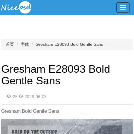
Toggl
navig
首页
字体
Gresham E28093 Bold Gentle Sans
Gresham E28093 Bold
Gentle Sans
25
2026-06-03
Gresham Bold Gentle Sans