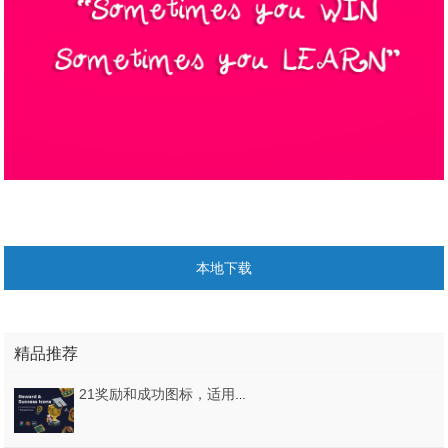
本地下载
精品推荐
21奖励和成功图标，适用于任何产品，奖励和成功图标