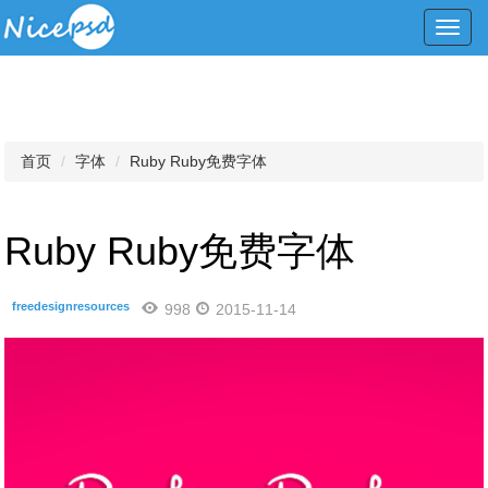
Toggl
navig
首页
字体
Ruby Ruby免费字体
Ruby Ruby免费字体
freedesignresources
998
2015-11-14