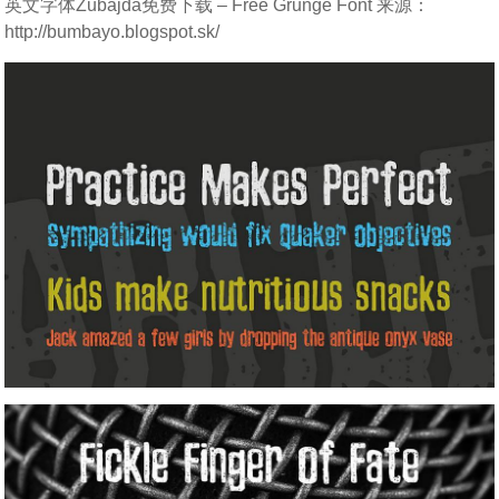
英文字体Zubajda免费下载 – Free Grunge Font 来源：
http://bumbayo.blogspot.sk/