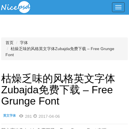
Toggl
navig
首页
字体
枯燥乏味的风格英文字体Zubajda免费下载 – Free Grunge
Font
枯燥乏味的风格英文字体
Zubajda免费下载 – Free
Grunge Font
英文字体
281
2017-04-06