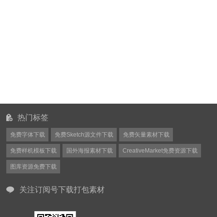
热门标签
免费字体下载
免费Sketch源文件下载
免费矢量素材下载
免费样机模板下载
国外海报素材下载
CreativeMarket免费资源下载
图库资源免费下载
关注订阅号下载打包素材