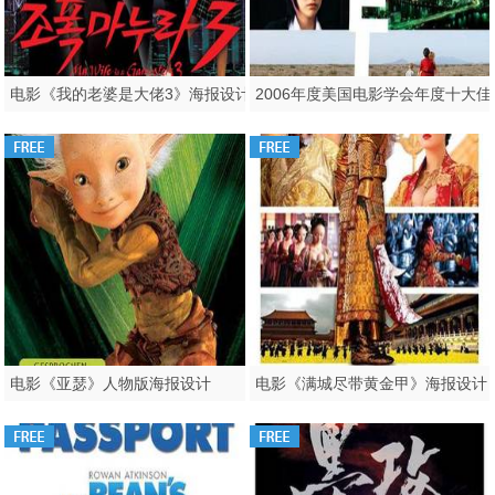
电影《我的老婆是大佬3》海报设计
2006
电影《亚瑟》人物版海报设计
电影《满城尽带黄金甲》海报设计