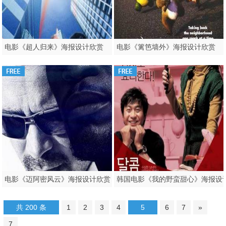
电影《超人归来》海报设计欣赏
电影《篱笆墙外》海报设计欣赏
电影《迈阿密风云》海报设计欣赏
韩国电影《我的野蛮甜心》海报设
共 200 条
1
2
3
4
5
6
7
»
7