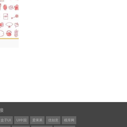
接
盒子UI
UI中国
爱果果
优创意
模库网