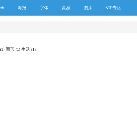
ch
海报
字体
灵感
图库
VIP专区
图形
生活
(1)
(1)
(1)