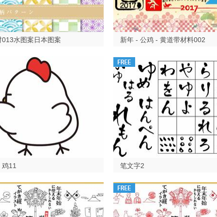
013水图案日本图案
新年 - 公鸡 - 黄道带材料002
鸡11
笔文字2