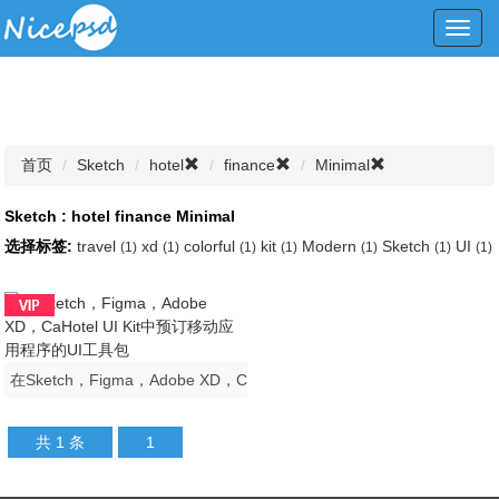
Toggl
navig
首页
Sketch
hotel
finance
Minimal
Sketch : hotel finance Minimal
选择标签:
travel
xd
colorful
kit
Modern
Sketch
UI
(1)
(1)
(1)
(1)
(1)
(1)
(1)
在Sketch，Figma，Adobe XD，CaHotel UI Kit中预订移动应用程序的UI工具包
共 1 条
1