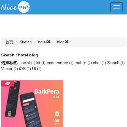
Toggl
navig
首页
Sketch
hotel
blog
Sketch : hotel blog
选择标签:
social
kit
ecommerce
mobile
chat
Sketch
(1)
(1)
(1)
(1)
(1)
(1)
Vector
iOS
UI
(1)
(1)
(1)