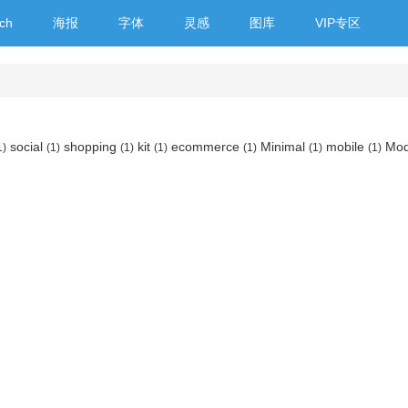
ch
海报
字体
灵感
图库
VIP专区
social
shopping
kit
ecommerce
Minimal
mobile
Mo
1)
(1)
(1)
(1)
(1)
(1)
(1)