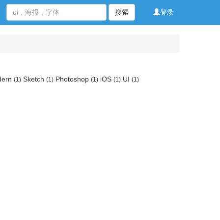
搜索
登录
dern
Sketch
Photoshop
iOS
UI
(1)
(1)
(1)
(1)
(1)