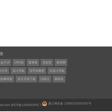
接
盒子UI
UI中国
爱果果
优创意
模库网
计公司
设计导航
转手绘教程
好设计导航
创造狮导航
英文字体下载
UI设计
素材岛
冀公网安备 13080202000367号
psd.com
京ICP备14049439号-7