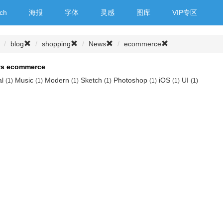
ch
海报
字体
灵感
图库
VIP专区
blog
shopping
News
ecommerce
ws ecommerce
al
Music
Modern
Sketch
Photoshop
iOS
UI
(1)
(1)
(1)
(1)
(1)
(1)
(1)