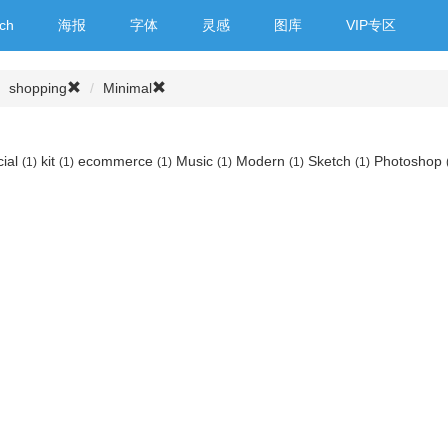
ch
海报
字体
灵感
图库
VIP专区
shopping
Minimal
cial
kit
ecommerce
Music
Modern
Sketch
Photoshop
(1)
(1)
(1)
(1)
(1)
(1)