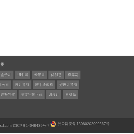
接
盒子UI
UI中国
爱果果
优创意
模库网
计公司
设计导航
转手绘教程
好设计导航
创造狮导航
英文字体下载
UI设计
素材岛
冀公网安备 13080202000367号
psd.com
京ICP备14049439号-7