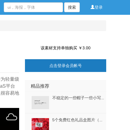
搜索
登录
该素材支持单独购买 ￥3.00
点击登录会员帐号
作为轻量级
精品推荐
aS平台
以很容易地
不稳定的一些帽子一些小写潦草...凌乱和现实。，狂躁不稳定的手写字体
5个免费红色礼品盒图片（5 Free Red Gift Box Images）