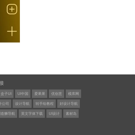
接
盒子UI
UI中国
爱果果
优创意
模库网
计公司
设计导航
转手绘教程
好设计导航
创造狮导航
英文字体下载
UI设计
素材岛