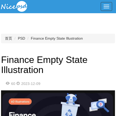
Toggl
navig
首页
PSD
Finance Empty State Illustration
Finance Empty State
Illustration
60
2023-12-09