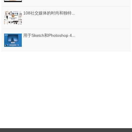
108社交媒体的时尚和独特的横幅模板。，形式Instagram故事包
用于Sketch和Photoshop 4K的Microsoft Surface Studio模型，Mockups365：第16天