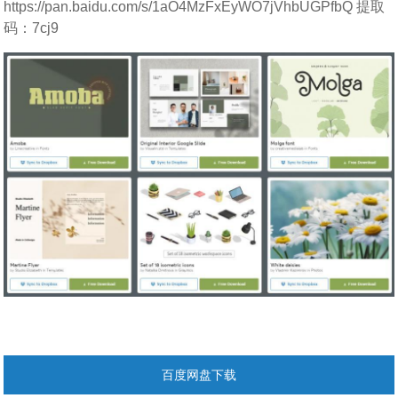
https://pan.baidu.com/s/1aO4MzFxEyWO7jVhbUGPfbQ 提取
码：7cj9
百度网盘下载