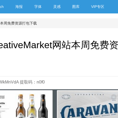
ch
海报
字体
灵感
图库
VIP专区
et网站本周免费资源打包下载
eativeMarket网站本周免费
XtHWkMnVdA 提取码：n0f0