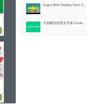
Sugra Bold Display Sans Serif Font
大胆醒目的英文字体 Funkturm – Free Font