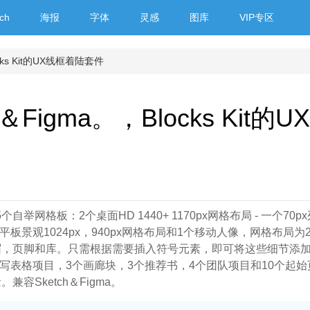
ch
海报
字体
灵感
图库
VIP专区
ks Kit的UX线框着陆套件
igma。，Blocks Kit的U
自举网格板：2个桌面HD 1440+ 1170px网格布局 - 一个70p
个平板景观1024px，940px网格布局和1个移动人像，网格布局为2
眉，页脚和库。只需根据需要插入符号元素，即可将这些细节添
填写表格项目，3个画廊块，3个推荐书，4个团队项目和10个起
Sketch＆Figma。