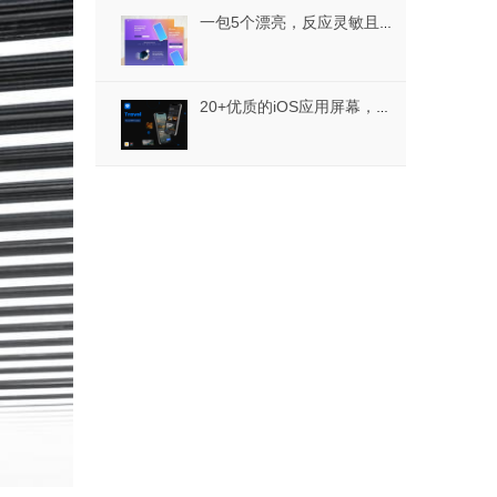
一包5个漂亮，反应灵敏且独特的登陆页面。，圆形独特着陆
20+优质的iOS应用屏幕，辉煌 - 旅行App iOS 14 UI设计模板