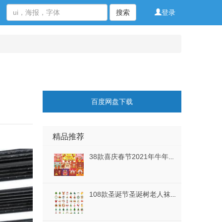
搜索
登录
百度网盘下载
精品推荐
38款喜庆春节2021年牛年迎新年元旦舞台年会海报展板背景AI矢量素材
108款圣诞节圣诞树老人袜子手绘铃铛麋鹿卡通装饰元素PNG免扣设计素材