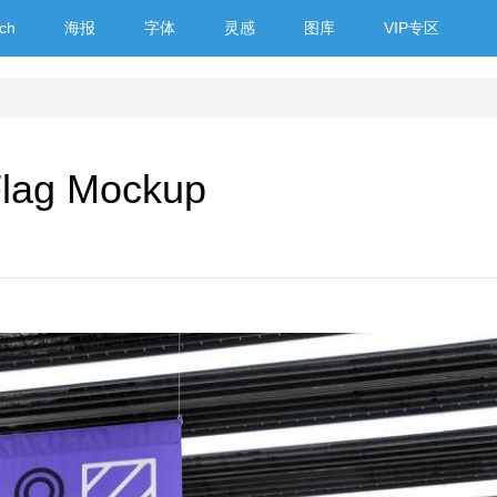
ch
海报
字体
灵感
图库
VIP专区
ag Mockup