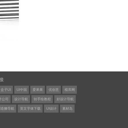
接
盒子UI
UI中国
爱果果
优创意
模库网
计公司
设计导航
转手绘教程
好设计导航
创造狮导航
英文字体下载
UI设计
素材岛