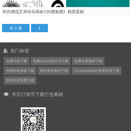
精美蛋糕
时尚潮流艺术街头嘻哈Y2K图标图形徽标logo设计png/ai/psd素材
共 2 条
1
热门标签
免费字体下载
免费Sketch源文件下载
免费矢量素材下载
免费样机模板下载
国外海报素材下载
CreativeMarket免费资源下载
图库资源免费下载
关注订阅号下载打包素材