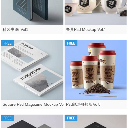
精装书B6 Vol1
餐具Psd Mockup Vol7
Square Psd Magazine Mockup Vol3
Psd纸热杯模板Vol8