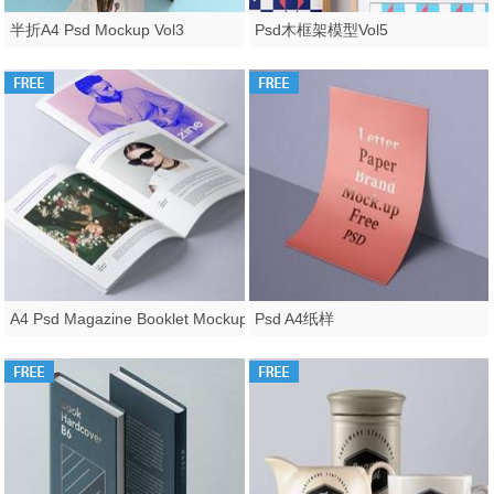
半折A4 Psd Mockup Vol3
Psd木框架模型Vol5
A4 Psd Magazine Booklet Mockup
Psd A4纸样