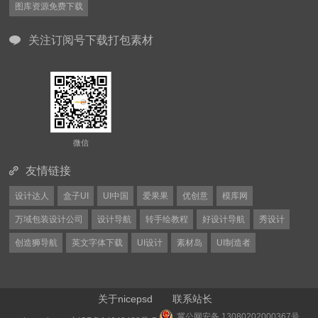
图库资源免费下载
关注订阅号下载打包素材
微信
友情链接
设计达人
盒子UI
UI中国
爱果果
优创意
模库网
万域包装设计公司
设计导航
转手绘教程
好设计导航
秀设计
创造狮导航
英文字体下载
UI设计
素材岛
UI制造者
关于nicepsd
联系站长
冀公网安备 13080202000367号