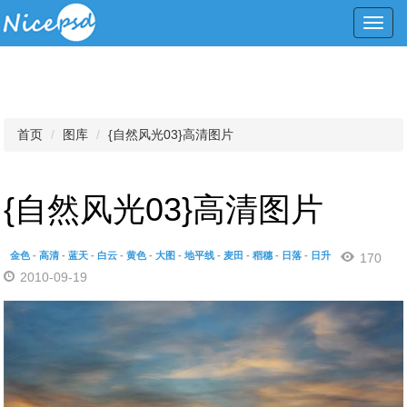
Toggl
navig
首页
图库
{自然风光03}高清图片
{自然风光03}高清图片
金色
-
高清
-
蓝天
-
白云
-
黄色
-
大图
-
地平线
-
麦田
-
稻穗
-
日落
-
日升
170
2010-09-19