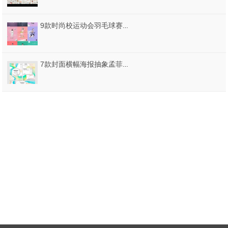
9款时尚校运动会羽毛球赛比赛奔跑吧足球商务字体创意海报PSD素材
7款封面横幅海报抽象孟菲斯AI格式