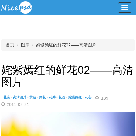
Toggl
navig
首页
图库
姹紫嫣红的鲜花02——高清图片
姹紫嫣红的鲜花02——高清
图片
花朵
-
高清图片
-
黄色
-
鲜花
-
花瓣
-
花蕊
-
姹紫嫣红
-
花心
139
2011-02-21