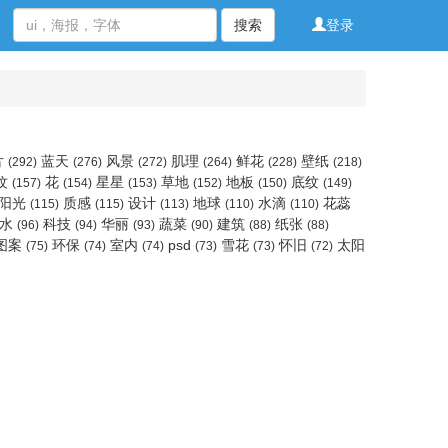
搜索
登录
片
蓝天
风景
肌理
鲜花
壁纸
(292)
(276)
(272)
(264)
(228)
(218)
纹
花
星星
草地
地板
底纹
(157)
(154)
(153)
(152)
(150)
(149)
阳光
质感
设计
地球
水滴
花蕊
(115)
(115)
(113)
(110)
(110)
水
科技
华丽
蔬菜
建筑
纸张
(96)
(94)
(93)
(90)
(88)
(88)
图案
环保
室内
psd
雪花
怀旧
太阳
(75)
(74)
(74)
(73)
(73)
(72)