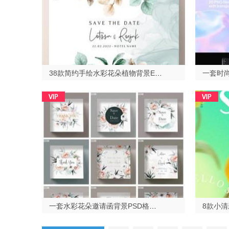
38款简约手绘水彩花朵植物背景EPS格式2023513
一套水彩花朵邀请函背景PSD格式2023513