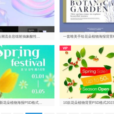
一套时尚潮流全息镭射抽象酸性元素PNG格式2023513
8款小清新花朵植物海报PSD格式2023528