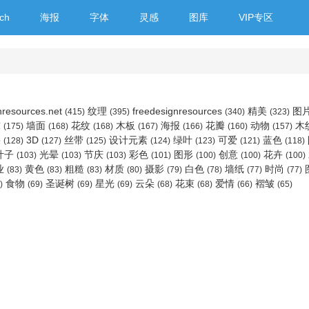
ch
海报
字体
灵感
图库
VIP专区
nresources.net
纹理
freedesignresources
精美
图
(415)
(395)
(340)
(323)
球
墙面
花纹
木板
海报
花瓣
动物
木
(175)
(168)
(168)
(167)
(166)
(160)
(157)
果
3D
丝带
设计元素
绿叶
可爱
蓝色
(128)
(127)
(125)
(124)
(123)
(121)
(118)
叶子
光晕
节庆
彩色
图形
创意
花卉
(103)
(103)
(103)
(101)
(100)
(100)
(100)
业
黄色
粗糙
材质
摄影
白色
墙纸
时尚
(83)
(83)
(83)
(80)
(79)
(78)
(77)
(77)
食物
圣诞树
星光
云朵
花束
爱情
褶皱
)
(69)
(69)
(69)
(68)
(68)
(66)
(65)