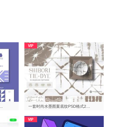
酸性几何海报PSD格式2023429
一套时尚水墨图案底纹PSD格式2023429