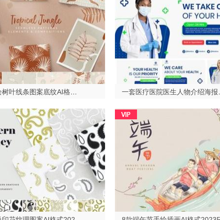
一套手绘树叶线条图案底纹AI格式2023429
一套医疗医院医生
一套时尚印花纹理图案AI格式2023429
8款端午节手绘插画AI格式20235