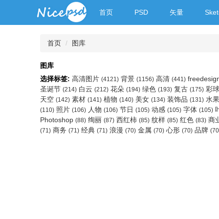
首页
PSD
矢量
Sket
首页
图库
图库
选择标签:
高清图片
背景
高清
freedesig
(4121)
(1156)
(441)
圣诞节
白云
花朵
绿色
复古
彩
(214)
(212)
(194)
(193)
(175)
天空
素材
植物
美女
装饰品
水
(142)
(141)
(140)
(134)
(131)
照片
人物
节日
动感
字体
(110)
(106)
(106)
(105)
(105)
(105)
Photoshop
绚丽
西红柿
纹样
红色
商
(88)
(87)
(85)
(85)
(83)
商务
经典
浪漫
金属
心形
品牌
(71)
(71)
(71)
(70)
(70)
(70)
(70